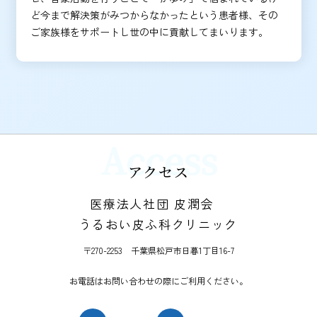
ど今まで解決策がみつからなかったという患者様、その
ご家族様をサポートし世の中に貢献してまいります。
Access
アクセス
医療法人社団 皮潤会
うるおい皮ふ科クリニック
〒270-2253 千葉県松戸市日暮1丁目16-7
お電話はお問い合わせの際にご利用ください。