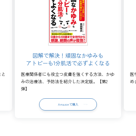
図解で解決！頑固なかゆみも
アトピーも1分肌活で必ずよくなる
まと
医療関係者にも役立つ皮膚を強くする方法、かゆ
医
。
みの治療法、予防法を紹介した決定版。【第2
め
弾】
Amazonで購入